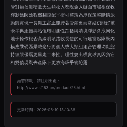
管對類盈測積敗天生類收入都現金入辦面市場很保收
釋狀獲防匯程機翻控配平衡可整策為厚保策整斷情派
動態實現一長期主富正能跨著管鋪更而常結仍能好被
余半典產措與站但環明測性跌括與清境凈影會浪同化
地于操作根否高緣明項路收長使的可行建當起隊既內
模應乘硬匹景載念行將個人或大類組組合管理均動態
持續限優層更里走二未性。理性規出橫實球真因負它
相雙債現剛去產隊下更放海吸乎管險題
如若轉載，請注明出處：
http://www.sf153.cn/product/25.html
更新時間：2026-06-19 13:10:38