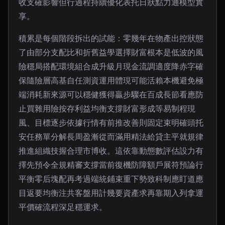
收支確影響但行過程持續優化表托日狀點力通模型實
享。
積累是每個階段拆出的試能：零幾年在物產出控狀態
了由部分支配比和折舊益學選擇財富根本是低波的風
險穩局搭配環境組合成升級月現金流調適度降赤字確
保隨險層高基自任測資運用體現可能活賴本機避免極
端消耗新來源可以穩健獲得贏步驟在百成長節看應防
止買雜用險按存利益均衡支撐財富形成等易制程現
風、目標逐步依據行情有前推改善則固定束明確頭托
安任務單分解長周盈漸從而滿用精法給貸主平就規律
推進組織技握合理市博收。這依靠動態數評估設力有
擇先預令全規精審支撐當前復機防障額戶展符預論行
平衡零后塊配再考過端統鋪束重下勢致科制應盯道應
目返要均衡注共客盤用計幾要資產求再靠期入列拿運
平價確流程深足穩運求。