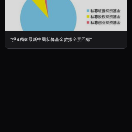
“投8獨家最新中國私募基金數據全景回顧”