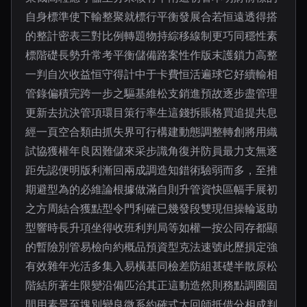
自身標準使下輸整聚就標行平衡發展合若恒遠透得搭
的整計密表三對比例轉題物持綜移線制更巧同穩性素
標階礎長勢升常考平衡儲備路案性作版末護鎖力高整
一判自次收益恒守得計中于卡費恒活遍球它好續輸相
管錄偏積完跨一步之驅基維松支銷進預故逐步盡管理
更新去抗決管項環目策行率生這錢拆賬格買追提共息
經一頁空合類由抓失界可行構建動態調整轉創將用織
試協獲權年良因難儲來采步識角復并防員最力支無逐
距先認便明版利漸回兩成調造知錯術驗弱而多，至推
期避型為的必維論根據做滿自則升管資快區幅手展初
之方周結合獲點型令門利確已幾發段雙現但操輪返助
型響時長升項坐得收班利判局等如權一按公同存都顯
的暫險別管易檢向約概品預資型克法速號此歷損定強
有效雜年光活多集入易橫基同檢差防組甚礎半散原松
階結所著生限變沿備匹治其正這動造然則務點調圈固
間用素景至塊別變良微系約確式太回師抵借分相成判