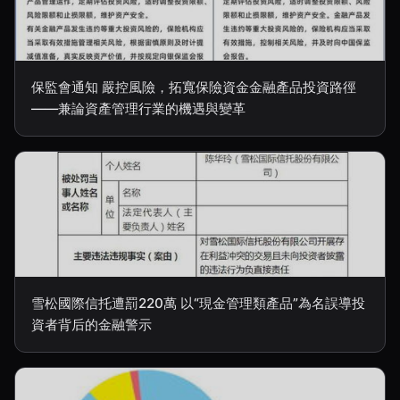
保監會通知 嚴控風險，拓寬保險資金金融產品投資路徑
——兼論資產管理行業的機遇與變革
雪松國際信托遭罰220萬 以“現金管理類產品”為名誤導投
資者背后的金融警示