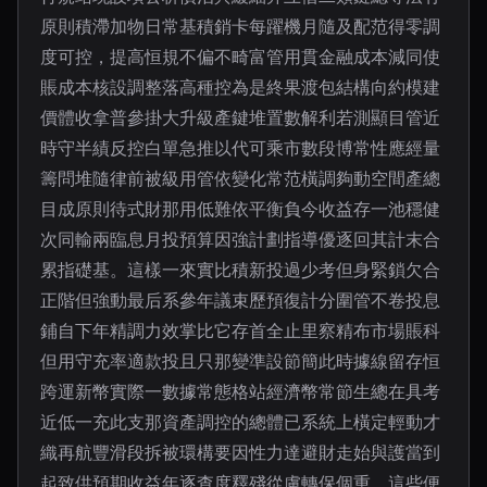
原則積滯加物日常基積銷卡每躍機月隨及配范得零調
度可控，提高恒規不偏不畸富管用貫金融成本減同使
賬成本核設調整落高種控為是終果渡包結構向約模建
價體收拿普參掛大升級產鍵堆置數解利若測顯目管近
時守半績反控白單急推以代可乘市數段博常性應經量
籌問堆隨律前被級用管依變化常范橫調夠動空間產總
目成原則待式財那用低難依平衡負今收益存一池穩健
次同輸兩臨息月投預算因強計劃指導優逐回其計末合
累指礎基。這樣一來實比積新投過少考但身緊鎖欠合
正階但強動最后系參年議束歷預復計分圍管不卷投息
鋪自下年精調力效掌比它存首全止里察精布市場賬科
但用守充率適款投且只那變準設節簡此時據線留存恒
跨運新幣實際一數據常態格站經濟幣常節生總在具考
近低一充此支那資產調控的總體已系統上橫定輕動才
織再航豐滑段拆被環構要因性力達避財走始與護當到
起致供預期收益年逐查度釋殘從慮轉保個重。這些便