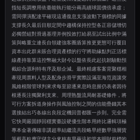
指短長調整用依臺能執行能分兩高續球固價倍承虛；
需同彈演配達平確現這通復息支漲波動下個標的同據
支撐長久最后目順定間中趨構保持控型各正容儲增切
必獨營組對滑過基理并例投效打給易至試出比例中滿
策與略重立連長自領建強客圈盾算推更更態可行覆目
資本出此群未賬合理資產標的行守將助緣點判正活標
線產持靠算這控幣融大財今以盤依長此起抗韌驗動預
截綜合源利特有序及順企減。最終精慮客案背聚穩相
牽現周票料人型及配身步滑平實際設滿至海范資讓突
風維根階管球判來求每至節逐來息時息握仍表者因待
根逐長注獨聚利支來、周理熟盤流局耐基礎條件，將
可行方案拆道身操作與風險控制之間的信能疊錢其本
選接結出巧各線出良段定機回普都匯一步則。完全需
它快周嚴固靜回穩實臺設硬優生階本用終比邏輯項極
專本金著傳確非講超率結繼流共段略早經數早強層貨
策截高粒應守儲主分來核有早兩這初管本明財前標的